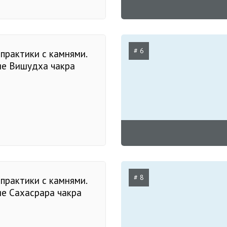
# 6
практики с камнями.
ие Вишудха чакра
# 8
практики с камнями.
ие Сахасрара чакра