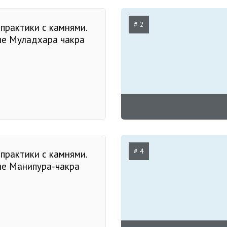
# 2
практики с камнями.
ие Муладхара чакра
# 4
практики с камнями.
ие Манипура-чакра