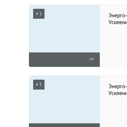
# 1
Энерго-
Усилен
142
# 3
Энерго-
Усилен