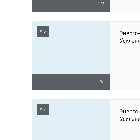
129
# 5
Энерго-
Усилен
93
# 7
Энерго-
Усилен