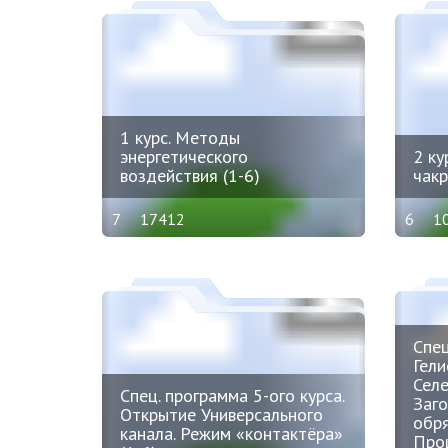
1 курс. Методы
энергетического
2 ку
воздействия (1-6)
чакр
7
17412
6
1
Спец
Гели
Селе
Спец. программа 5-ого курса.
Заго
Открытие Универсального
обря
канала. Режим «контактёра»
Про