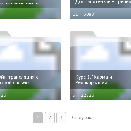
Дополнительные тренин
ение кармических
лем. Зеркало.
11
3088
графии. (1-6)
йн-трансляция с
Курс 1. "Карма и
тной связью
Реинкарнация"
826
3
22826
1
2
3
Следующая