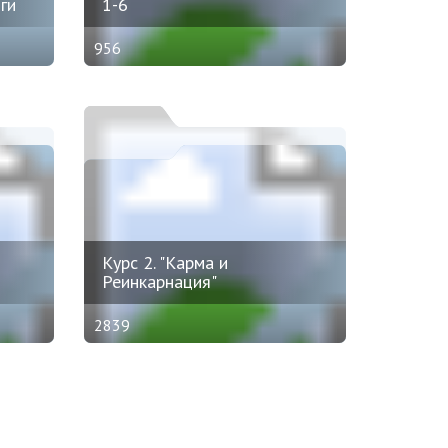
ги
1-6
956
Курс 2. "Карма и
Реинкарнация"
2839