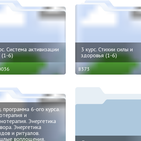
рс. Система активизации
3 курс. Стихии силы и
 (1-6)
здоровья (1-6)
0036
8373
. программа 6-ого курса.
отерапия и
нотерапия. Энергетика
вора. Энергетика
дов и ритуалов.
шлые воплощения.