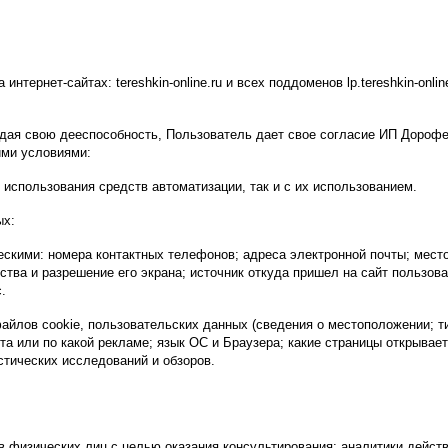
ернет-сайтах: tereshkin-online.ru и всех поддоменов lp.tereshkin-online.
ерждая свою дееспособность, Пользователь дает свое согласие ИП Дор
ими условиями:
 использования средств автоматизации, так и с их использованием.
ых:
скими: номера контактных телефонов; адреса электронной почты; место
ства и разрешение его экрана; источник откуда пришел на сайт пользоват
.
айлов cookie, пользовательских данных (сведения о местоположении; ти
йта или по какой рекламе; язык ОС и Браузера; какие страницы открывает
стических исследований и обзоров.
 физических лиц с целью оказания консультирования; аналитики действ