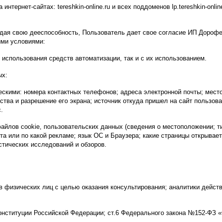
ернет-сайтах: tereshkin-online.ru и всех поддоменов lp.tereshkin-online.
ерждая свою дееспособность, Пользователь дает свое согласие ИП Дор
ими условиями:
 использования средств автоматизации, так и с их использованием.
ых:
скими: номера контактных телефонов; адреса электронной почты; место
ства и разрешение его экрана; источник откуда пришел на сайт пользоват
.
айлов cookie, пользовательских данных (сведения о местоположении; ти
йта или по какой рекламе; язык ОС и Браузера; какие страницы открывает
стических исследований и обзоров.
 физических лиц с целью оказания консультирования; аналитики действ
Конституции Российской Федерации; ст.6 Федерального закона №152-ФЗ 