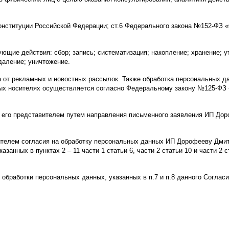
Конституции Российской Федерации; ст.6 Федерального закона №152-ФЗ 
щие действия: сбор; запись; систематизация; накопление; хранение; ут
даление; уничтожение.
 от рекламных и новостных рассылок. Также обработка персональных д
ых носителях осуществляется согласно Федеральному закону №125-ФЗ 
и его представителем путем направления письменного заявления ИП Дор
вителем согласия на обработку персональных данных ИП Дорофееву Дми
азанных в пунктах 2 – 11 части 1 статьи 6, части 2 статьи 10 и части 
обработки персональных данных, указанных в п.7 и п.8 данного Согласи