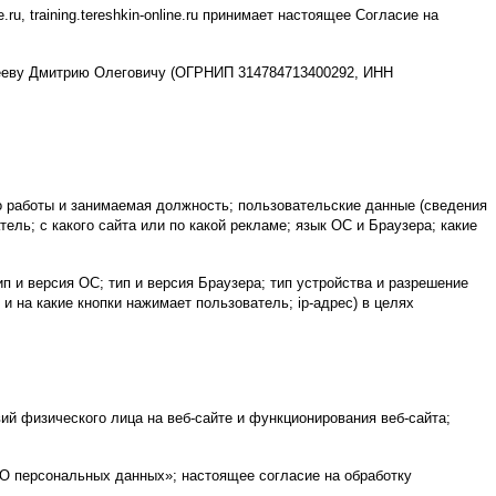
ru, training.tereshkin-online.ru принимает настоящее Согласие на
офееву Дмитрию Олеговичу (ОГРНИП 314784713400292, ИНН
 работы и занимаемая должность; пользовательские данные (сведения
ель; с какого сайта или по какой рекламе; язык ОС и Браузера; какие
п и версия ОС; тип и версия Браузера; тип устройства и разрешение
 и на какие кнопки нажимает пользователь; ip-адрес) в целях
ий физического лица на веб-сайте и функционирования веб-сайта;
«О персональных данных»; настоящее согласие на обработку