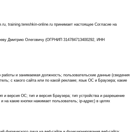
ru, training.tereshkin-online.ru принимает настоящее Согласие на
офееву Дмитрию Олеговичу (ОГРНИП 314784713400292, ИНН
 работы и занимаемая должность; пользовательские данные (сведения
ель; с какого сайта или по какой рекламе; язык ОС и Браузера; какие
п и версия ОС; тип и версия Браузера; тип устройства и разрешение
 и на какие кнопки нажимает пользователь; ip-адрес) в целях
ий физического лица на веб-сайте и функционирования веб-сайта;