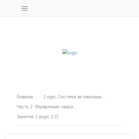
Главная
2 курс. Система активизации чакр (1-6)
Часть 2. Управление чакрами. Чакры и мантры. Работа со звуком (1-6)
Занятие 1 (курс 2.2)