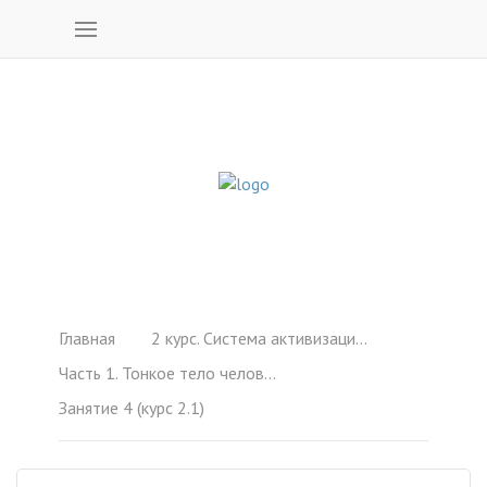
Главная
2 курс. Система активизации чакр (1-6)
Часть 1. Тонкое тело человека: чакры, каналы. Сила Кундалини. Энергетика и эндокринология. (1-6)
Занятие 4 (курс 2.1)