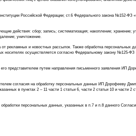
Конституции Российской Федерации; ст.6 Федерального закона №152-ФЗ 
щие действия: сбор; запись; систематизация; накопление; хранение; ут
даление; уничтожение.
 от рекламных и новостных рассылок. Также обработка персональных д
ых носителях осуществляется согласно Федеральному закону №125-ФЗ 
и его представителем путем направления письменного заявления ИП Дор
вителем согласия на обработку персональных данных ИП Дорофееву Дми
азанных в пунктах 2 – 11 части 1 статьи 6, части 2 статьи 10 и части 
обработки персональных данных, указанных в п.7 и п.8 данного Согласи