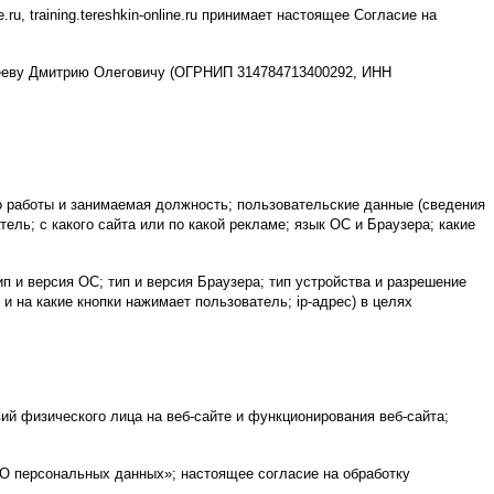
ru, training.tereshkin-online.ru принимает настоящее Согласие на
офееву Дмитрию Олеговичу (ОГРНИП 314784713400292, ИНН
 работы и занимаемая должность; пользовательские данные (сведения
ель; с какого сайта или по какой рекламе; язык ОС и Браузера; какие
п и версия ОС; тип и версия Браузера; тип устройства и разрешение
 и на какие кнопки нажимает пользователь; ip-адрес) в целях
ий физического лица на веб-сайте и функционирования веб-сайта;
«О персональных данных»; настоящее согласие на обработку