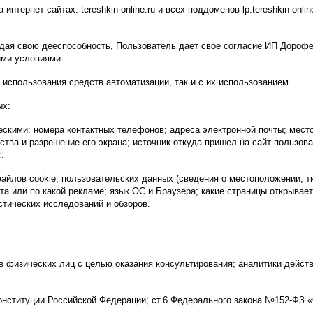
ернет-сайтах: tereshkin-online.ru и всех поддоменов lp.tereshkin-online.
ерждая свою дееспособность, Пользователь дает свое согласие ИП Дор
ими условиями:
 использования средств автоматизации, так и с их использованием.
ых:
скими: номера контактных телефонов; адреса электронной почты; место
ства и разрешение его экрана; источник откуда пришел на сайт пользоват
.
айлов cookie, пользовательских данных (сведения о местоположении; ти
йта или по какой рекламе; язык ОС и Браузера; какие страницы открывает
стических исследований и обзоров.
 физических лиц с целью оказания консультирования; аналитики действ
Конституции Российской Федерации; ст.6 Федерального закона №152-ФЗ 