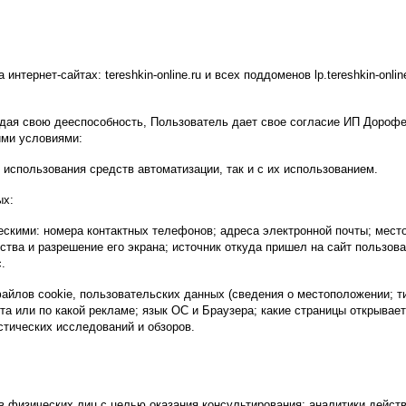
ернет-сайтах: tereshkin-online.ru и всех поддоменов lp.tereshkin-online.
ерждая свою дееспособность, Пользователь дает свое согласие ИП Дор
ими условиями:
 использования средств автоматизации, так и с их использованием.
ых:
скими: номера контактных телефонов; адреса электронной почты; место
ства и разрешение его экрана; источник откуда пришел на сайт пользоват
.
айлов cookie, пользовательских данных (сведения о местоположении; ти
йта или по какой рекламе; язык ОС и Браузера; какие страницы открывает
стических исследований и обзоров.
 физических лиц с целью оказания консультирования; аналитики действ