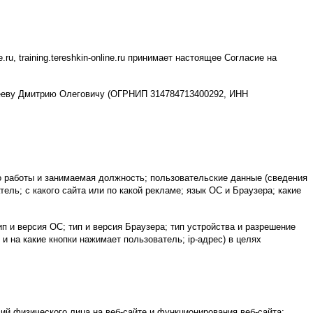
ru, training.tereshkin-online.ru принимает настоящее Согласие на
офееву Дмитрию Олеговичу (ОГРНИП 314784713400292, ИНН
 работы и занимаемая должность; пользовательские данные (сведения
ель; с какого сайта или по какой рекламе; язык ОС и Браузера; какие
п и версия ОС; тип и версия Браузера; тип устройства и разрешение
 и на какие кнопки нажимает пользователь; ip-адрес) в целях
ий физического лица на веб-сайте и функционирования веб-сайта;