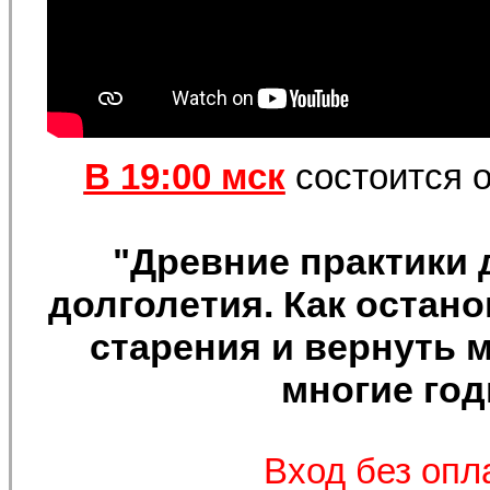
В 19:00 мск
состоится о
"Древние практики
долголетия. Как остан
старения и вернуть 
многие го
Вход без опл