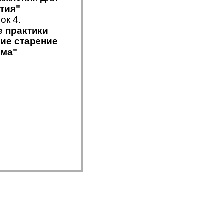
тия"
ок 4.
 практики
ие старение
зма"