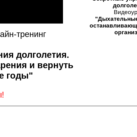
долголе
Видеоур
"Дыхательные
останавливающ
органи
айн-тренинг
ния долголетия.
арения и вернуть
е годы
"
!