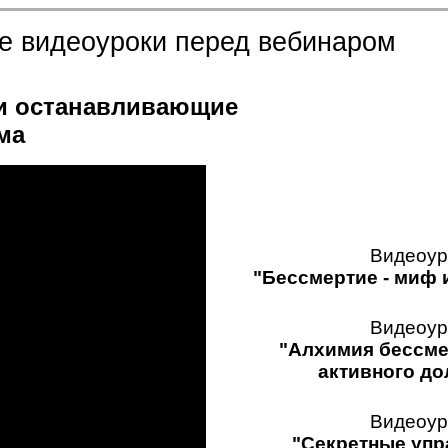
е видеоуроки перед вебинаром
и останавливающие
ма
Видеоур
"Бессмертие - миф 
Видеоур
"Алхимия бессме
активного до
Видеоур
"Секретные упр