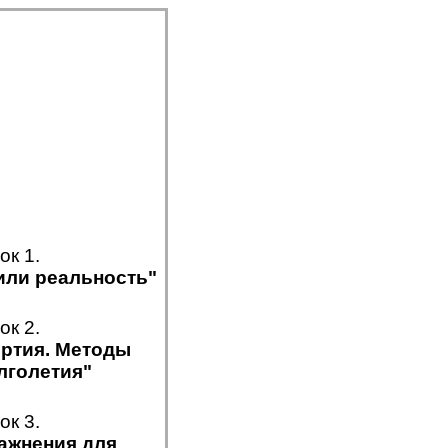
ок 1.
или реальность"
ок 2.
ртия. Методы
лголетия"
ок 3.
ажнения для