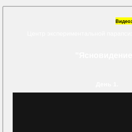
Видео
Центр экспериментальной парапси
"Ясновидение
День 1.