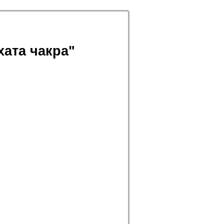
хата чакра
"